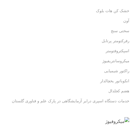
خشک کن هات بلوک
آون
سختی سنج
رفرکتومتر پرتابل
اسپکتروفتومتر
میکروسانتریفیوژ
راکتور شیمیایی
انکوباتور یخچالدار
هضم کجلدال
خدمات دستگاه اسپری درایر آزمایشگاهی در پارک علم و فناوری گلستان