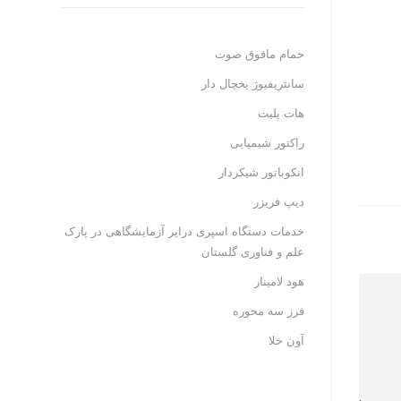
حمام مافوق صوت
سانتریفیوژ یخچال دار
هات پلیت
راکتور شیمیایی
انکوباتور شیکردار
دیپ فریزر
خدمات دستگاه اسپری درایر آزمایشگاهی در پارک
علم و فناوری گلستان
هود لامینار
فرز سه محوره
آون خلا