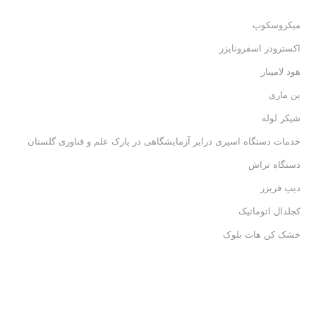
میکروسکوپ
اکسترودر اسفرونایزر
هود لامینار
بن ماری
شیکر لوله
خدمات دستگاه اسپری درایر آزمایشگاهی در پارک علم و فناوری گلستان
دستگاه تراش
دیپ فریزر
کجلدال اتوماتیک
خشک کن هات بلوک