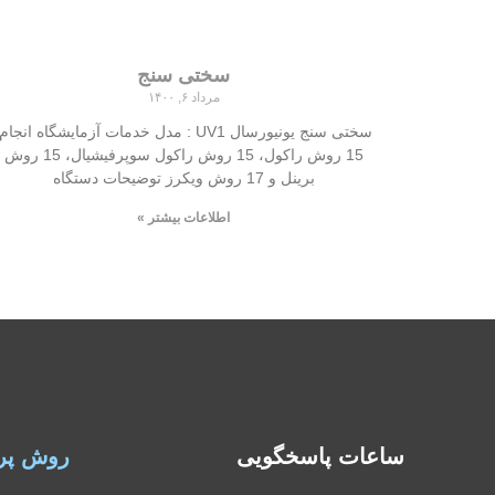
سختی سنج
مرداد ۶, ۱۴۰۰
سختی سنج یونیورسال UV1 : مدل خدمات آزمایشگاه انجام
15 روش راکول، 15 روش راکول سوپرفیشیال، 15 روش
برینل و 17 روش ویکرز توضیحات دستگاه
اطلاعات بیشتر »
ساعات پاسخگویی
روش پر