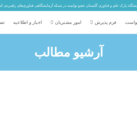
یشگاه پارک علم و فناوری گلستان عضو توانمند در شبکه آزمایشگاهی فناوری‌های راهبردی ک
واست
فرم پذیرش
امور مشتریان
اخبار و اطلاعیه
تصا
آرشیو مطالب