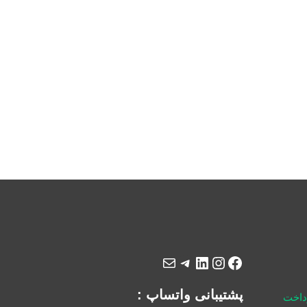
پشتیبانی واتساپ :
رداخت