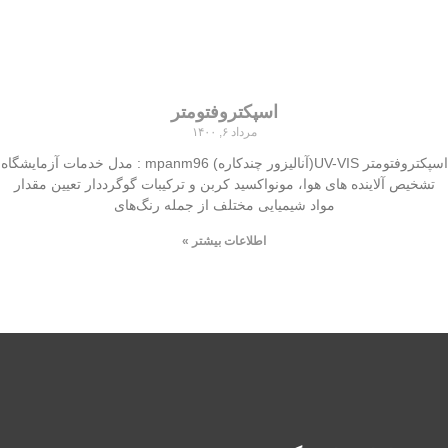
اسپکتروفتومتر
مرداد ۶, ۱۴۰۰
اسپکتروفتومتر UV-VIS(آنالیزور چندکاره) mpanm96 : مدل خدمات آزمایشگاه
تشخیص آلاینده های هوا، مونواکسید کربن و ترکیبات گوگرددار تعیین مقدار
مواد شیمیایی مختلف از جمله رنگ‌های
اطلاعات بیشتر »