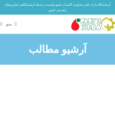
آزمایشگاه پارک علم و فناوری گلستان عضو توانمند در شبکه آزمایشگاهی فناوری‌های
راهبردی کشور
منو
آرشیو مطالب